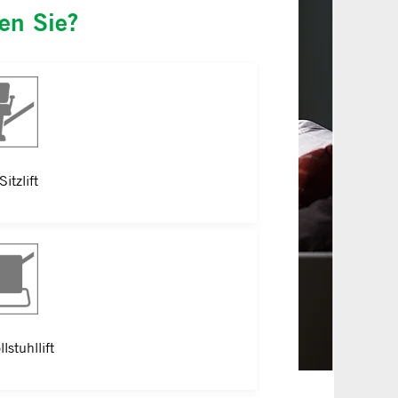
gen Sie?
Sitzlift
lstuhllift